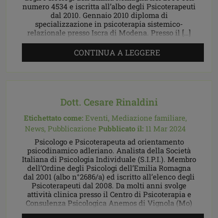
numero 4534 e iscritta all’albo degli Psicoterapeuti
dal 2010. Gennaio 2010 diploma di
specializzazione in psicoterapia sistemico-
relazionale presso Iscra di Modena. Presso il […]
CONTINUA A LEGGERE
Dott. Cesare Rinaldini
Etichettato come:
Eventi,
Mediazione familiare,
News,
Pubblicazione
Pubblicato il:
11 Mar 2024
Psicologo e Psicoterapeuta ad orientamento
psicodinamico adleriano. Analista della Società
Italiana di Psicologia Individuale (S.I.P.I.). Membro
dell’Ordine degli Psicologi dell’Emilia Romagna
dal 2001 (albo n°2686/a) ed iscritto all’elenco degli
Psicoterapeuti dal 2008. Da molti anni svolge
attività clinica presso il Centro di Psicoterapia e
Consulenza Psicologica Anemos di Vignola (Mo)
attuando percorsi di psicoterapia individuale, […]