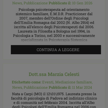
News,
Pubblicazione
Pubblicato il:
10 Gen 2026
Psicologa psicoterapeuta ad orientamento
sistemico familiare, E.M.D.R. Practicioner dal
2007, membro dell’Ordine degli Psicologi
dell’Emilia Romagna dal 2002 (N. Albo 2914) ed
iscritta all’elenco degli Psicoterapeuti dal 2006.
Laureata in Filosofia a Bologna nel 1994, in
Psicologia a Torino, nel 2000 e successivamente
specializzata in Psicoterapia Sistemica
Relazionale presso l’Istituto I.S.C.R.A. di Modena.
Ha ultimato […]
CONTINUA A LEGGERE
Dott.ssa Marzia Celesti
Etichettato come:
Eventi,
Mediazione familiare,
News,
Pubblicazione
Pubblicato il:
11 Mar 2024
Nata a Carpi (MO) il 12\01\1975. Laureata presso la
facoltà di psicologia di Padova ad indirizzo clinico
e di comunità nel febbraio 2004. Iscritta all’Albo
degli Psicologi dell’Emilia Romagna nel 2006 con