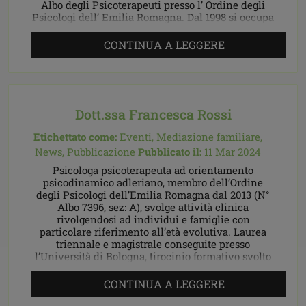
Albo degli Psicoterapeuti presso l’ Ordine degli
Psicologi dell’ Emilia Romagna. Dal 1998 si occupa
libero […]
CONTINUA A LEGGERE
Dott.ssa Francesca Rossi
Etichettato come:
Eventi,
Mediazione familiare,
News,
Pubblicazione
Pubblicato il:
11 Mar 2024
Psicologa psicoterapeuta ad orientamento
psicodinamico adleriano, membro dell’Ordine
degli Psicologi dell’Emilia Romagna dal 2013 (N°
Albo 7396, sez: A), svolge attività clinica
rivolgendosi ad individui e famiglie con
particolare riferimento all’età evolutiva. Laurea
triennale e magistrale conseguite presso
l’Università di Bologna, tirocinio formativo svolto
alla NPIA di Zola Predosa (BO) e successivamente
al CSM di […]
CONTINUA A LEGGERE