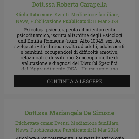
Dott.ssa Roberta Carapella
Etichettato come:
Eventi,
Mediazione familiare,
News,
Pubblicazione
Pubblicato il:
11 Mar 2024
Psicologa psicoterapeuta ad orientamento
psicodinamico, iscritta all’Ordine degli Psicologi
dell’Emilia-Romagna (num. Albo 10345, sez. A),
svolge attività clinica rivolta ad adulti, adolescenti
e bambini, occupandosi di difficoltà emotive,
relazionali e di sviluppo. Si occupa inoltre di
valutazione e diagnosi dei Disturbi Specifici
dell’Apprendimento (DSA). Ha maturato una
precedente esperienza in ambito riabilitativo e
clinico come […]
CONTINUA A LEGGERE
Dott.ssa Mariangela De Simone
Etichettato come:
Eventi,
Mediazione familiare,
News,
Pubblicazione
Pubblicato il:
11 Mar 2024
Psicologa e Psicoterapeuta. Laureata in Psicologia