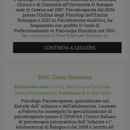
Clinica e di Comunità all’Università di Bologna
sede di Cesena nel 1997. Psicoterapeuta dal.2006
presso l’Ordine degli Psicologi dell’Emilia
Romagna n 2122 in Psicodramma Analitico, ha
frequentato con profitto il Corso di
Perfezionamento in Psicologia GIuridica nel 2001.
Ha conseguito il Post Graduate Diploma in
Working with people with […]
CONTINUA A LEGGERE
Dott. Carlo Simonini
Etichettato come:
Eventi,
Mediazione familiare,
News,
Pubblicazione
Pubblicato il:
11 Mar 2024
Psicologo-Psicoterapeuta, specializzato nei
disturbi dell’ infanzia e dell’adolescenza. Laureato
a Padova ha conseguito la specializzazione di
psicoterapeuta presso il CiPsPsIA ( Centro Italiano
di psicoterapia psicanalitica dell’ Infanzia e l’
Adolescenza) di Bologna e dal 2009 è iscritto all’