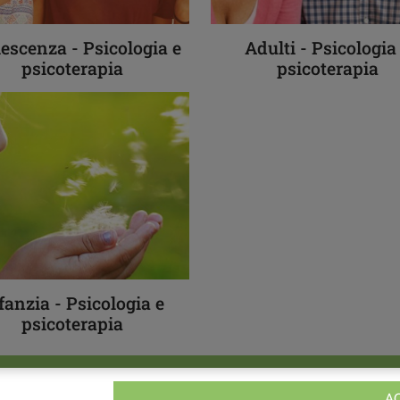
escenza - Psicologia e
Adulti - Psicologia
psicoterapia
psicoterapia
fanzia - Psicologia e
psicoterapia
A