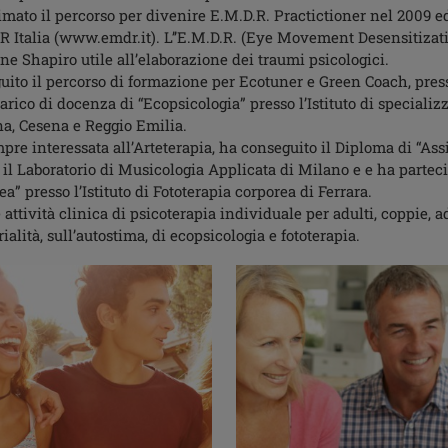
imato il percorso per divenire E.M.D.R. Practictioner nel 2009 ed
R Italia (www.emdr.it). L’’E.M.D.R. (Eye Movement Desensitizat
ne Shapiro utile all’elaborazione dei traumi psicologici.
uito il percorso di formazione per Ecotuner e Green Coach, pres
arico di docenza di “Ecopsicologia” presso l’Istituto di specializz
, Cesena e Reggio Emilia.
pre interessata all’Arteterapia, ha conseguito il Diploma di “Ass
 il Laboratorio di Musicologia Applicata di Milano e e ha parteci
ea” presso l’Istituto di Fototerapia corporea di Ferrara.
 attività clinica di psicoterapia individuale per adulti, coppie, 
ialità, sull’autostima, di ecopsicologia e fototerapia.