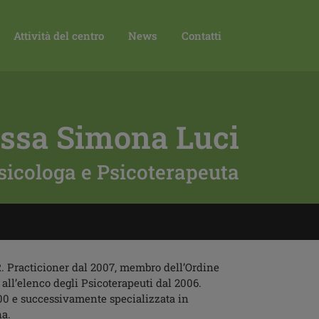
Attività del centro
News
Contatti
.ssa Simona Luci
sicologa e Psicoterapeuta
R. Practicioner dal 2007, membro dell’Ordine
 all’elenco degli Psicoterapeuti dal 2006.
2000 e successivamente specializzata in
na.