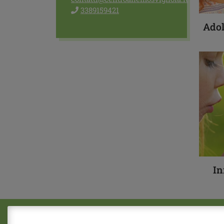
3389159421
Adol
In