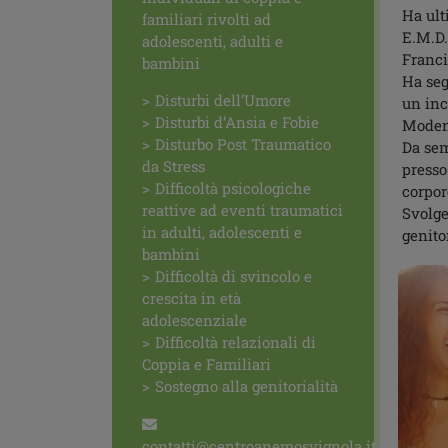
Ha ult
familiari rivolti ad
E.M.D.
adolescenti, adulti e
Franci
bambini
Ha seg
Disturbi dell’Umore
un inc
Disturbi d’Ansia e Fobie
Modena
Disturbo Post Traumatico
Da sem
da Stress
presso
Difficoltà psicologiche
corpor
reattive ad eventi traumatici
Svolge
in adulti, adolescenti e
genitor
bambini
Difficoltà di svincolo e
crescita in età
adolescenziale
Difficoltà relazionali di
Coppia e Familiari
Sostegno alla genitorialità
contatti@centroanemosvignola.it