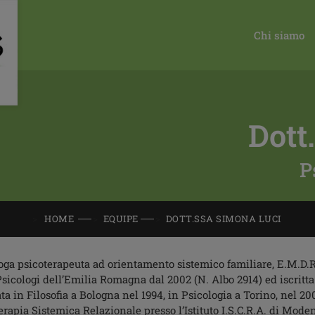
Chi siamo
Dott
P
HOME
EQUIPE
DOTT.SSA SIMONA LUCI
oga psicoterapeuta ad orientamento sistemico familiare, E.M.D.
Psicologi dell’Emilia Romagna dal 2002 (N. Albo 2914) ed iscritta
ta in Filosofia a Bologna nel 1994, in Psicologia a Torino, nel 
erapia Sistemica Relazionale presso l’Istituto I.S.C.R.A. di Mode