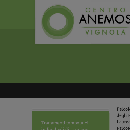
Psicol
degli 
Laurea
Trattamenti terapeutici
Psicot
individuali di coppia e