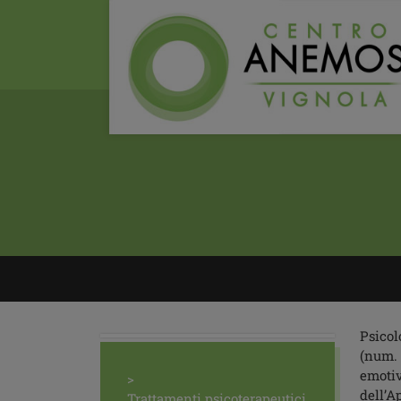
Psicol
(num. 
emotiv
dell’A
Trattamenti psicoterapeutici