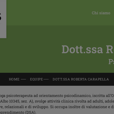
Chi siamo
Dott.ssa 
P
HOME
EQUIPE
DOTT.SSA ROBERTA CARAPELLA
oga psicoterapeuta ad orientamento psicodinamico, iscritta all’
Albo 10345, sez. A), svolge attività clinica rivolta ad adulti, ado
e, relazionali e di sviluppo. Si occupa inoltre di valutazione e d
pprendimento (DSA).