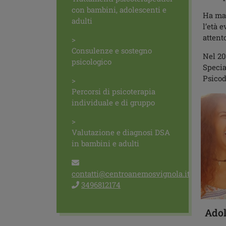
con bambini, adolescenti e
Ha mat
adulti
l’età 
attento
Consulenze e sostegno
Nel 20
psicologico
Specia
Psicod
Percorsi di psicoterapia
individuale e di gruppo
Valutazione e diagnosi DSA
in bambini e adulti
contatti@centroanemosvignola.it
3496812174
Adol