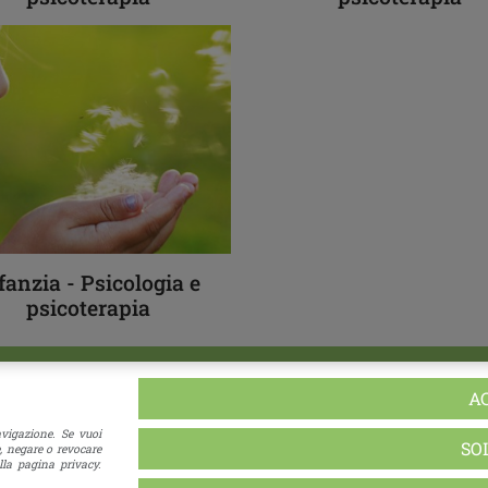
fanzia - Psicologia e
psicoterapia
A
i
avigazione. Se vuoi
SO
, negare o revocare
la pagina privacy.