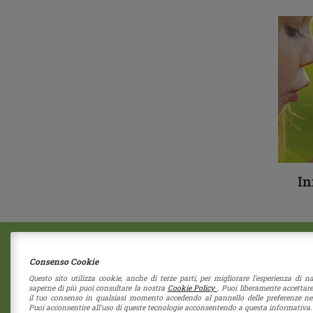
In
2018 © Copyright - Centro Sociale Papa Giovann
Consenso Cookie
XXIII
Questo sito utilizza cookie, anche di terze parti, per migliorare l'esperienza di n
Via G. Bruno 11
|
41058
Vignola
(Modena)
saperne di più puoi consultare la nostra
Cookie Policy
. Puoi liberamente accettare
Società Coperativa - Nr Iscrizione C122937
il tuo consenso in qualsiasi momento accedendo al pannello delle preferenze nel
Puoi acconsentire all'uso di queste tecnologie acconsentendo a questa informativa.
RE - 274192 - Cap. Sociale 1.550 i.v.