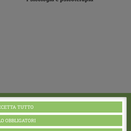
CCETTA TUTTO
CF 80039730355 - P.I. 01838960357
pec:
cspapagiovannixxiii@pec.unioncoop.re.it
Privacy Policy
|
Cookies Policy
LO OBBLIGATORI