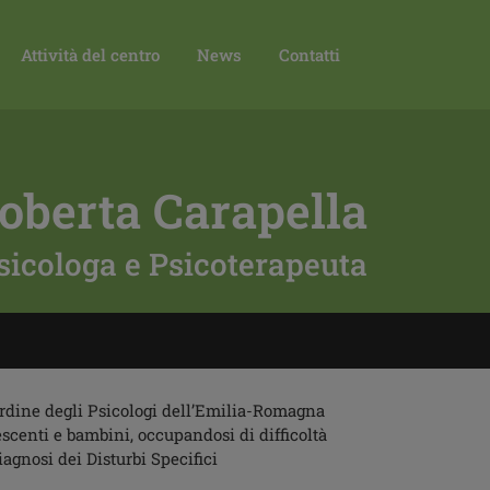
Attività del centro
News
Contatti
Roberta Carapella
sicologa e Psicoterapeuta
Ordine degli Psicologi dell’Emilia-Romagna
lescenti e bambini, occupandosi di difficoltà
iagnosi dei Disturbi Specifici