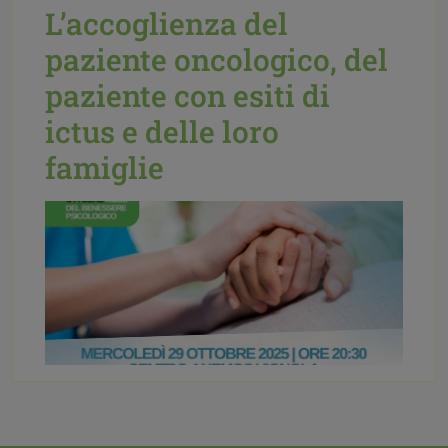
L’accoglienza del
paziente oncologico, del
Pubblicato il:
06 Ottobre 2025
Etichettato
paziente con esiti di
come:
Eventi,
Mediazione familiare,
News
|
accoglienza,
avv. Michela
ictus e delle loro
Morandi,
luogo neutro e riservato,
mediazione familiare,
separazione
famiglie