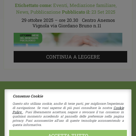
Etichettato come:
Eventi,
Mediazione familiare,
News,
Pubblicazione
Pubblicato il:
23 Set 2025
29 ottobre 2025 – ore 20.30 Centro Anemos
Vignola via Giordano Bruno n.11
CONTINUA A LEGGERE
Consenso Cookie
2018 © Copyright - Centro Sociale Papa Giovanni XXIII
Via G. Bruno 11
|
41058
Vignola
(Modena)
Questo sito utilizza cookie, anche di terze parti, per migliorare l'esperienza
di navigazione. Se vuoi saperne di più puoi consultare la nostra
Cookie
Società Coperativa - Nr Iscrizione C122937
Policy
. Puoi liberamente accettare, negare o revocare il tuo consenso in
RE - 274192 - Cap. Sociale 1.550 i.v.
qualsiasi momento accedendo al pannello delle preferenze nella pagina
privacy. Puoi acconsentire all'uso di queste tecnologie acconsentendo a
CF 80039730355 - P.I. 01838960357
questa informativa.
pec:
cspapagiovannixxiii@pec.unioncoop.re.it
Privacy Policy
|
Cookies Policy
ACCETTA TUTTO