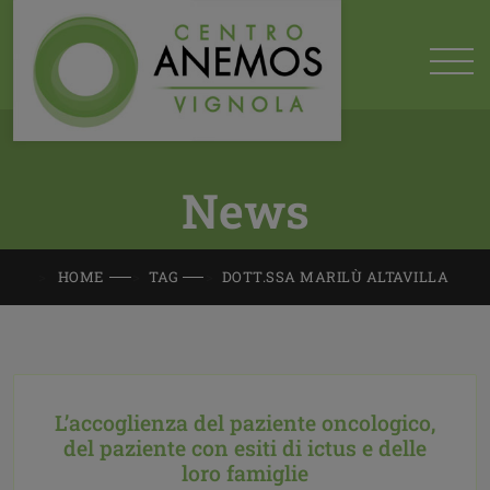
News
HOME
TAG
DOTT.SSA MARILÙ ALTAVILLA
L’accoglienza del paziente oncologico,
del paziente con esiti di ictus e delle
loro famiglie