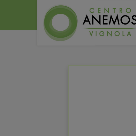
HOME
2023
10