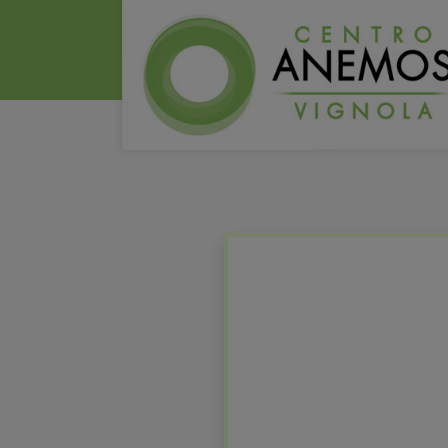
HOME
2021
05
3