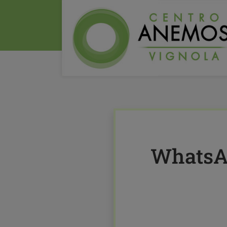
HOME
2020
05
WhatsAp