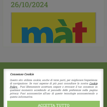
26/10/2024
Consenso Cookie
2018 © Copyright - Centro Sociale Papa Giovanni XXIII
Via G. Bruno 11
|
41058
Vignola
(Modena)
Questo sito utilizza cookie, anche di terze parti, per migliorare l'esperienza
Pubblicato il:
15 Ottobre 2024
Etichettato
di navigazione. Se vuoi saperne di più puoi consultare la nostra
Cookie
Società Coperativa - Nr Iscrizione C122937
Policy
. Puoi liberamente accettare, negare o revocare il tuo consenso in
come:
Eventi,
News
|
Adele Baldi,
fumetto,
RE - 274192 - Cap. Sociale 1.550 i.v.
qualsiasi momento accedendo al pannello delle preferenze nella pagina
prendersi cura,
tutor apprendimento
privacy. Puoi acconsentire all'uso di queste tecnologie acconsentendo a
CF 80039730355 - P.I. 01838960357
questa informativa.
pec:
cspapagiovannixxiii@pec.unioncoop.re.it
Privacy Policy
|
Cookies Policy
ACCETTA TUTTO