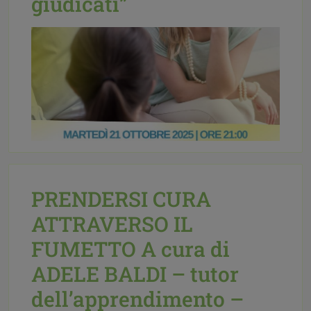
giudicati”
PRENDERSI CURA
ATTRAVERSO IL
Pubblicato il:
06 Ottobre 2025
Etichettato
FUMETTO A cura di
come:
Eventi,
Mediazione familiare,
News
|
accoglienza,
avv. Michela
ADELE BALDI – tutor
Morandi,
luogo neutro e riservato,
mediazione familiare,
separazione
dell’apprendimento –