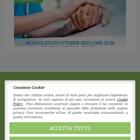
Pubblicato il:
23 Settembre 2025
Consenso Cookie
2018 © Copyright - Centro Sociale Papa Giovanni XXIII
Etichettato come:
Eventi
|
caregiver,
Via G. Bruno 11
|
41058
Vignola
(Modena)
Questo sito utilizza cookie, anche di terze parti, per migliorare l'esperienza
di navigazione. Se vuoi saperne di più puoi consultare la nostra
Cookie
dott.ssa Marilù Altavilla,
Dott.ssa Stefania
Società Coperativa - Nr Iscrizione C122937
Policy
. Puoi liberamente accettare, negare o revocare il tuo consenso in
RE - 274192 - Cap. Sociale 1.550 i.v.
Prostrati,
esiti di ictus,
mese del
qualsiasi momento accedendo al pannello delle preferenze nella pagina
privacy. Puoi acconsentire all'uso di queste tecnologie acconsentendo a
benessere psicologico,
paziente
CF 80039730355 - P.I. 01838960357
questa informativa.
pec:
cspapagiovannixxiii@pec.unioncoop.re.it
oncologico,
to care
Privacy Policy
|
Cookies Policy
ACCETTA TUTTO