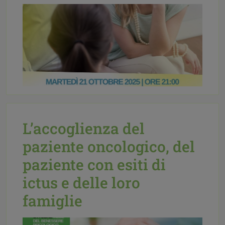
L’accoglienza del
paziente oncologico, del
Pubblicato il:
06 Ottobre 2025
Etichettato
paziente con esiti di
come:
Eventi,
Mediazione familiare,
News
|
accoglienza,
avv. Michela
ictus e delle loro
Morandi,
luogo neutro e riservato,
mediazione familiare,
separazione
famiglie