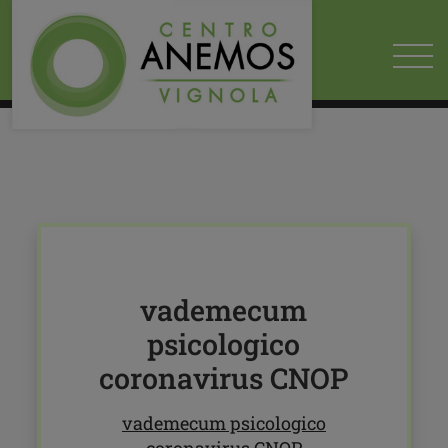
HOME
2020
03
18
EMERGENZA CORONAVIRUS: SERVIZIO DI AIUTO E SOSTEGNO
ALLE PERSONE
VADEMECUM PSICOLOGICO CORONAVIRUS CNOP
vademecum
psicologico
coronavirus CNOP
vademecum psicologico