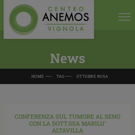
News
HOME
TAG
OTTOBRE ROSA
CONFERENZA SUL TUMORE AL SENO
CON LA DOTT.SSA MARILU’
ALTAVILLA