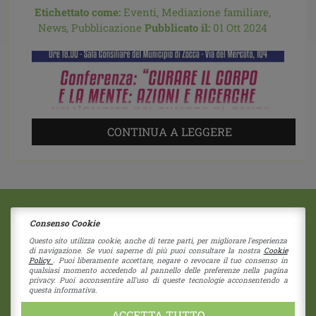
Etichettato come:
Eventi,
Mediazione familiare,
News,
Pubblicazione
Pubblicato il:
01 Ott 2024
CONTINUA A LEGGERE
Consenso Cookie
2018 © Copyright - Centro Sociale Papa Giovanni XXIII
Via G. Bruno 11
|
41058
Vignola
(Modena)
Questo sito utilizza cookie, anche di terze parti, per migliorare l'esperienza
di navigazione. Se vuoi saperne di più puoi consultare la nostra
Cookie
Società Coperativa - Nr Iscrizione C122937
Policy
. Puoi liberamente accettare, negare o revocare il tuo consenso in
RE - 274192 - Cap. Sociale 1.550 i.v.
qualsiasi momento accedendo al pannello delle preferenze nella pagina
privacy. Puoi acconsentire all'uso di queste tecnologie acconsentendo a
CF 80039730355 - P.I. 01838960357
questa informativa.
pec:
cspapagiovannixxiii@pec.unioncoop.re.it
Privacy Policy
|
Cookies Policy
ACCETTA TUTTO