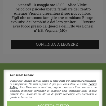
venerdì 10 maggio ore 18.00 Alice Vicini
psicologa psicoterapeuta familiare del Centro
Anemos Vignola presenterà il suo nuovo libro:
Figli che crescono famiglie che cambiano Bisogni
evolutivi dei bambini e dei loro genitori L’evento
avrà luogo presso La Quercia dell’Elfo via Bonesi
n°1/B, Vignola (MO)
CONTINUA A LEGGERE
Consenso Cookie
2018 © Copyright - Centro Sociale Papa Giovanni XXIII
Via G. Bruno 11
|
41058
Vignola
(Modena)
Questo sito utilizza cookie, anche di terze parti, per migliorare l'esperienza
di navigazione. Se vuoi saperne di più puoi consultare la nostra
Cookie
Società Coperativa - Nr Iscrizione C122937
Policy
. Puoi liberamente accettare, negare o revocare il tuo consenso in
RE - 274192 - Cap. Sociale 1.550 i.v.
qualsiasi momento accedendo al pannello delle preferenze nella pagina
privacy. Puoi acconsentire all'uso di queste tecnologie acconsentendo a
CF 80039730355 - P.I. 01838960357
questa informativa.
pec:
cspapagiovannixxiii@pec.unioncoop.re.it
Privacy Policy
|
Cookies Policy
ACCETTA TUTTO