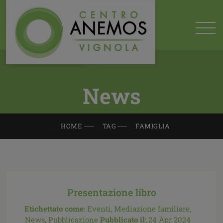
News
HOME
TAG
FAMIGLIA
Presentazione libro
Etichettato come:
Eventi,
Mediazione familiare,
News,
Pubblicazione
Pubblicato il:
24 Apr 2024