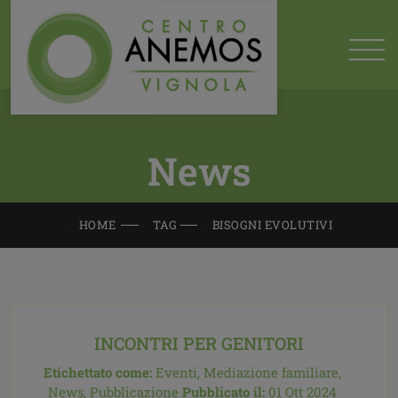
News
HOME
TAG
BISOGNI EVOLUTIVI
INCONTRI PER GENITORI
Etichettato come:
Eventi,
Mediazione familiare,
News,
Pubblicazione
Pubblicato il:
01 Ott 2024