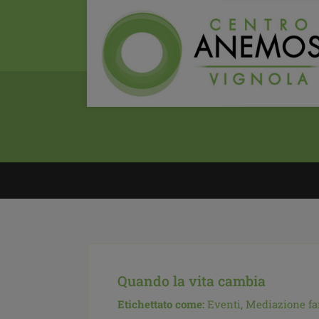
Quando la vita cambia
Etichettato come:
Eventi,
Mediazione fa