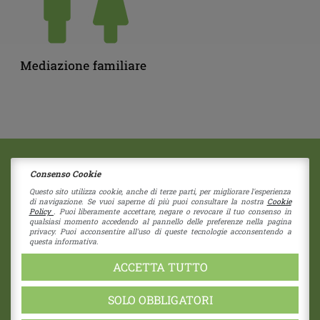
Consenso Cookie
2018 © Copyright - Centro Sociale Papa Giovanni XXIII
Via G. Bruno 11
|
41058
Vignola
(Modena)
Questo sito utilizza cookie, anche di terze parti, per migliorare l'esperienza
di navigazione. Se vuoi saperne di più puoi consultare la nostra
Cookie
Società Coperativa - Nr Iscrizione C122937
Policy
. Puoi liberamente accettare, negare o revocare il tuo consenso in
RE - 274192 - Cap. Sociale 1.550 i.v.
qualsiasi momento accedendo al pannello delle preferenze nella pagina
privacy. Puoi acconsentire all'uso di queste tecnologie acconsentendo a
CF 80039730355 - P.I. 01838960357
questa informativa.
pec:
cspapagiovannixxiii@pec.unioncoop.re.it
Privacy Policy
|
Cookies Policy
ACCETTA TUTTO
SOLO OBBLIGATORI