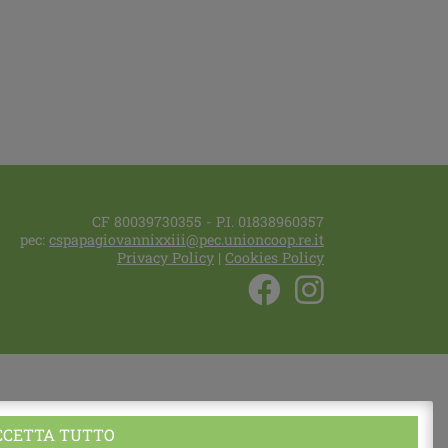
CF 80039730355 - P.I. 01838960357
pec:
cspapagiovannixxiii@pec.unioncoop.re.it
Privacy Policy
|
Cookies Policy
CCETTA TUTTO