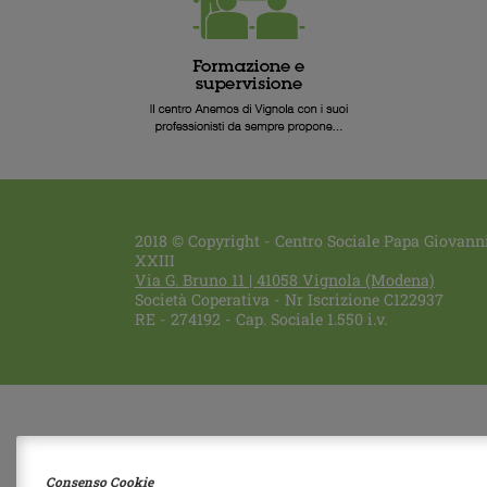
2018 © Copyright - Centro Sociale Papa Giovann
XXIII
Via G. Bruno 11
|
41058
Vignola
(Modena)
Società Coperativa - Nr Iscrizione C122937
RE - 274192 - Cap. Sociale 1.550 i.v.
Consenso Cookie