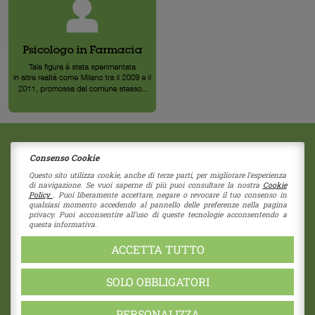
Consenso Cookie
2018 © Copyright - Centro Sociale Papa Giovanni XXIII
Via G. Bruno 11
|
41058
Vignola
(Modena)
Questo sito utilizza cookie, anche di terze parti, per migliorare l'esperienza
di navigazione. Se vuoi saperne di più puoi consultare la nostra
Cookie
Società Coperativa - Nr Iscrizione C122937
Policy
. Puoi liberamente accettare, negare o revocare il tuo consenso in
RE - 274192 - Cap. Sociale 1.550 i.v.
qualsiasi momento accedendo al pannello delle preferenze nella pagina
privacy. Puoi acconsentire all'uso di queste tecnologie acconsentendo a
CF 80039730355 - P.I. 01838960357
questa informativa.
pec:
cspapagiovannixxiii@pec.unioncoop.re.it
Privacy Policy
|
Cookies Policy
ACCETTA TUTTO
SOLO OBBLIGATORI
PERSONALIZZA