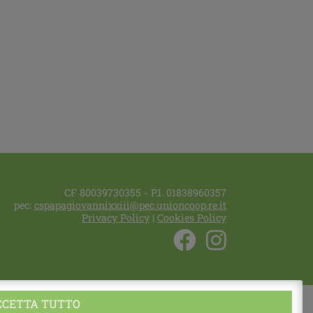
CF 80039730355 - P.I. 01838960357
pec:
cspapagiovannixxiii@pec.unioncoop.re.it
Privacy Policy
|
Cookies Policy
CCETTA TUTTO