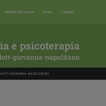
Attività del centro
News
Contatti
ia e psicoterapia
dott-giovanna-napolitano
DOTT-GIOVANNA-NAPOLITANO