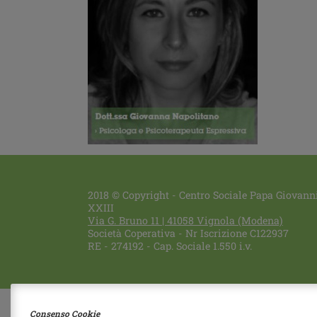
2018 © Copyright - Centro Sociale Papa Giovann
XXIII
Via G. Bruno 11
|
41058
Vignola
(Modena)
Società Coperativa - Nr Iscrizione C122937
RE - 274192 - Cap. Sociale 1.550 i.v.
Consenso Cookie