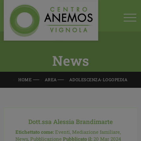
News
HOME
AREA
ADOLESCENZA-LOGOPEDIA
Dott.ssa Alessia Brandimarte
Etichettato come:
Eventi,
Mediazione familiare,
News,
Pubblicazione
Pubblicato il:
20 Mar 2024