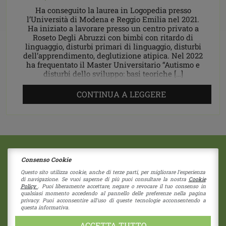
Ha conseguito la laurea in Logopedia presso
l’Università di Modena e Reggio Emilia nel 2021.
Ha iniziato a lavorare presso un centro privato a
Roseto Degli Abruzzi con bimbi con ritardo di
linguaggio, disturbi primari di linguaggio, disturbi
dell’apprendimento, deglutizione atipica. Nel 2022
ha frequentato il Master Universitario “Autismo e
disturbi dello sviluppo: basi teoriche […]
CONTINUA A LEGGERE
Consenso Cookie
2018 © Copyright - Centro Sociale Papa Giovanni XXIII
Via G. Bruno 11
|
41058
Vignola
(Modena)
Questo sito utilizza cookie, anche di terze parti, per migliorare l'esperienza
di navigazione. Se vuoi saperne di più puoi consultare la nostra
Cookie
Società Coperativa - Nr Iscrizione C122937
Policy
. Puoi liberamente accettare, negare o revocare il tuo consenso in
RE - 274192 - Cap. Sociale 1.550 i.v.
qualsiasi momento accedendo al pannello delle preferenze nella pagina
privacy. Puoi acconsentire all'uso di queste tecnologie acconsentendo a
CF 80039730355 - P.I. 01838960357
questa informativa.
pec:
cspapagiovannixxiii@pec.unioncoop.re.it
Privacy Policy
|
Cookies Policy
ACCETTA TUTTO