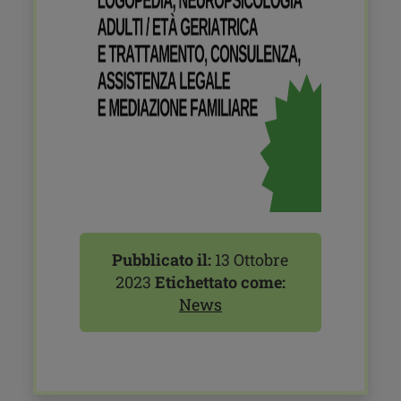
Pubblicato il:
13 Ottobre
2023
Etichettato come:
News