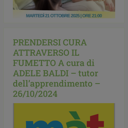
PRENDERSI CURA
ATTRAVERSO IL
Pubblicato il:
06 Ottobre 2025
Etichettato
FUMETTO A cura di
come:
Eventi,
Mediazione familiare,
News
|
accoglienza,
avv. Michela
ADELE BALDI – tutor
Morandi,
luogo neutro e riservato,
mediazione familiare,
separazione
dell’apprendimento –
26/10/2024